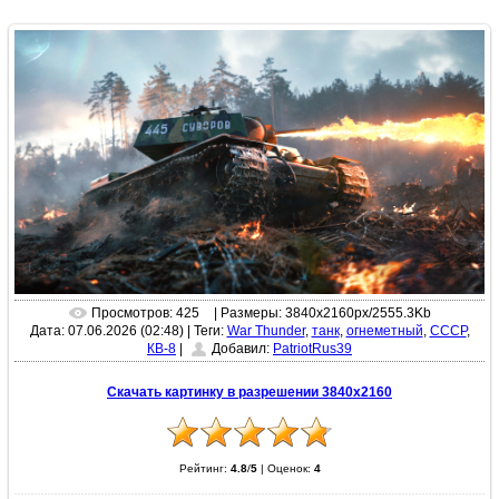
Просмотров: 425
| Размеры: 3840x2160px/2555.3Kb
Дата: 07.06.2026 (02:48)
|
Теги:
War Thunder
,
танк
,
огнеметный
,
СССР
,
КВ-8
|
Добавил:
PatriotRus39
Скачать картинку в разрешении 3840x2160
Рейтинг:
4.8
/
5
|
Оценок:
4