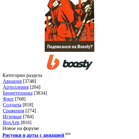
Категории раздела
Авиация
[3748]
Артиллерия
[204]
Бронетехника
[3834]
Флот
[768]
Солдаты
[818]
Сражения
[274]
Игровые
[784]
BoxArts
[816]
Новое на форуме
664
Рисунки и арты с авиацией