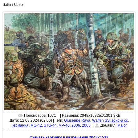
Italeri 6875
Просмотров: 1071
| Размеры: 2048x1532px/1301.3Kb
Дата: 12.08.2024 (02:06)
|
Теги:
Giuseppe Rava
,
Waffen SS
,
войска сс
,
Германия
,
MG-42
,
STG-44
,
MP-40
,
2006
,
2005
|
Добавил:
Major
Скачать картинку в разрешении 2048x1532