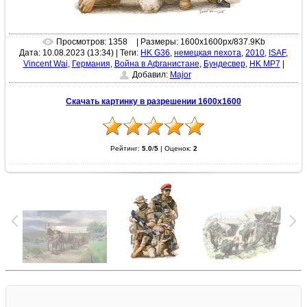
Просмотров: 1358
| Размеры: 1600x1600px/837.9Kb
Дата: 10.08.2023 (13:34)
|
Теги:
HK G36
,
немецкая пехота
,
2010
,
ISAF
,
Vincent Wai
,
Германия
,
Война в Афганистане
,
Бундесвер
,
HK MP7
|
Добавил:
Major
Скачать картинку в разрешении 1600x1600
Рейтинг:
5.0
/
5
|
Оценок:
2