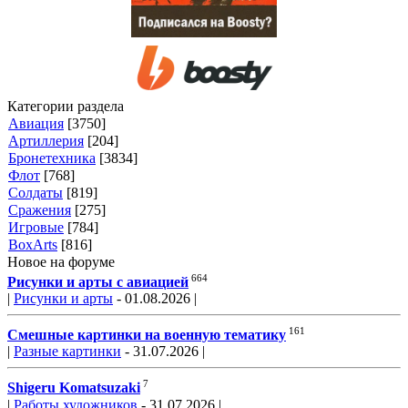
Категории раздела
Авиация
[3750]
Артиллерия
[204]
Бронетехника
[3834]
Флот
[768]
Солдаты
[819]
Сражения
[275]
Игровые
[784]
BoxArts
[816]
Новое на форуме
664
Рисунки и арты с авиацией
|
Рисунки и арты
- 01.08.2026 |
161
Смешные картинки на военную тематику
|
Разные картинки
- 31.07.2026 |
7
Shigeru Komatsuzaki
|
Работы художников
- 31.07.2026 |