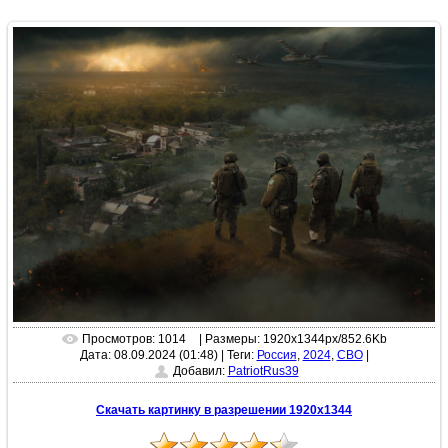
Просмотров: 1014
| Размеры: 1920x1344px/852.6Kb
Дата: 08.09.2024 (01:48)
|
Теги:
Россия
,
2024
,
СВО
|
Добавил:
PatriotRus39
Скачать картинку в разрешении 1920x1344