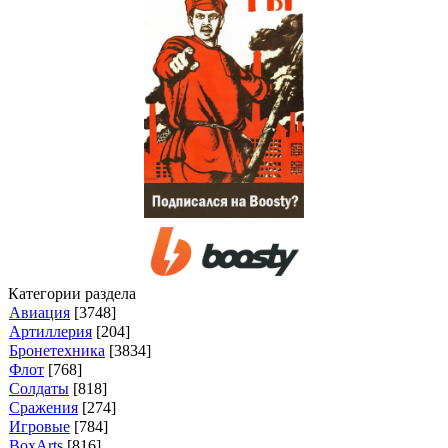
Категории раздела
Авиация
[3748]
Артиллерия
[204]
Бронетехника
[3834]
Флот
[768]
Солдаты
[818]
Сражения
[274]
Игровые
[784]
BoxArts
[816]