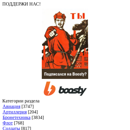
ПОДДЕРЖИ НАС!
Категории раздела
Авиация
[3747]
Артиллерия
[204]
Бронетехника
[3834]
Флот
[768]
Солдаты
[817]