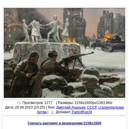
Просмотров: 1277
| Размеры: 2158x1600px/1383.8Kb
Дата: 20.09.2023 (23:25)
|
Теги:
Дмитрий Ананьев
,
СССР
,
сталинградская
битва
|
Добавил:
PatriotRus39
Скачать картинку в разрешении 2158x1600