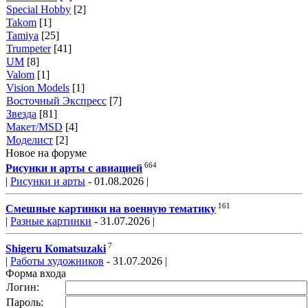
Special Hobby
[2]
Takom
[1]
Tamiya
[25]
Trumpeter
[41]
UM
[8]
Valom
[1]
Vision Models
[1]
Восточный Экспресс
[7]
Звезда
[81]
Макет/MSD
[4]
Моделист
[2]
Новое на форуме
664
Рисунки и арты с авиацией
|
Рисунки и арты
- 01.08.2026 |
161
Смешные картинки на военную тематику
|
Разные картинки
- 31.07.2026 |
7
Shigeru Komatsuzaki
|
Работы художников
- 31.07.2026 |
Форма входа
Логин:
Пароль: