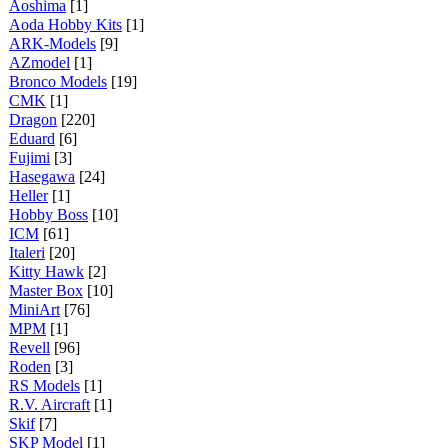
Aoshima
[1]
Aoda Hobby Kits
[1]
ARK-Models
[9]
AZmodel
[1]
Bronco Models
[19]
CMK
[1]
Dragon
[220]
Eduard
[6]
Fujimi
[3]
Hasegawa
[24]
Heller
[1]
Hobby Boss
[10]
ICM
[61]
Italeri
[20]
Kitty Hawk
[2]
Master Box
[10]
MiniArt
[76]
MPM
[1]
Revell
[96]
Roden
[3]
RS Models
[1]
R.V. Aircraft
[1]
Skif
[7]
SKP Model
[1]