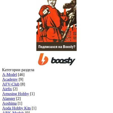
Категории раздела
A-Model
[46]
Academy
[9]
AFV-Club
[8]
Airfix
[2]
Amusing Hobby
[1]
Alanger
[2]
Aoshima
[1]
Aoda Hobby Kits
[1]
ARK-Models
[9]