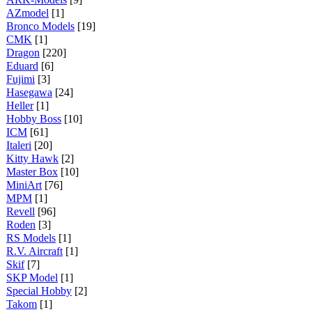
AZmodel
[1]
Bronco Models
[19]
CMK
[1]
Dragon
[220]
Eduard
[6]
Fujimi
[3]
Hasegawa
[24]
Heller
[1]
Hobby Boss
[10]
ICM
[61]
Italeri
[20]
Kitty Hawk
[2]
Master Box
[10]
MiniArt
[76]
MPM
[1]
Revell
[96]
Roden
[3]
RS Models
[1]
R.V. Aircraft
[1]
Skif
[7]
SKP Model
[1]
Special Hobby
[2]
Takom
[1]