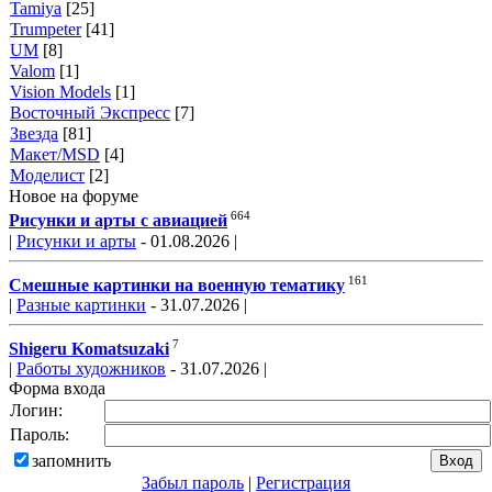
Tamiya
[25]
Trumpeter
[41]
UM
[8]
Valom
[1]
Vision Models
[1]
Восточный Экспресс
[7]
Звезда
[81]
Макет/MSD
[4]
Моделист
[2]
Новое на форуме
664
Рисунки и арты с авиацией
|
Рисунки и арты
- 01.08.2026 |
161
Смешные картинки на военную тематику
|
Разные картинки
- 31.07.2026 |
7
Shigeru Komatsuzaki
|
Работы художников
- 31.07.2026 |
Форма входа
Логин:
Пароль:
запомнить
Забыл пароль
|
Регистрация