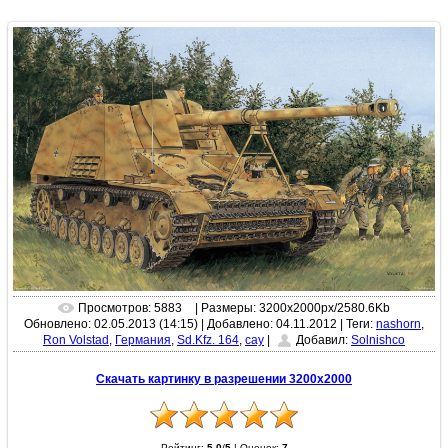
Просмотров: 5883
| Размеры: 3200x2000px/2580.6Kb
Обновлено: 02.05.2013 (14:15) | Добавлено: 04.11.2012
|
Теги:
nashorn
,
Ron Volstad
,
Германия
,
Sd.Kfz. 164
,
сау
|
Добавил:
Solnishco
Скачать картинку в разрешении 3200x2000
Рейтинг:
5.0
/
5
|
Оценок:
7