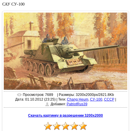
САУ СУ-100
Просмотров: 7689
| Размеры: 3200x2000px/2821.8Kb
Дата: 01.10.2012 (23:25)
|
Теги:
Chang Heum
,
СУ-100
,
СССР
|
Добавил:
PatriotRus39
Скачать картинку в разрешении 3200x2000