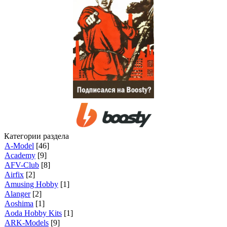
Категории раздела
A-Model
[46]
Academy
[9]
AFV-Club
[8]
Airfix
[2]
Amusing Hobby
[1]
Alanger
[2]
Aoshima
[1]
Aoda Hobby Kits
[1]
ARK-Models
[9]