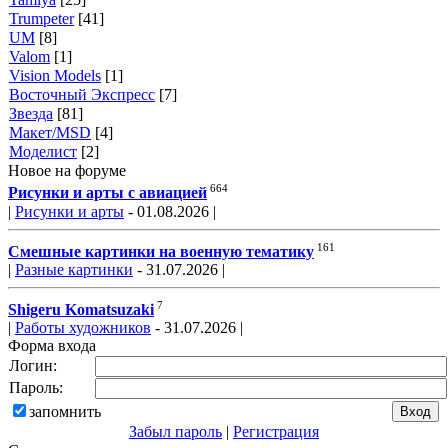
Trumpeter
[41]
UM
[8]
Valom
[1]
Vision Models
[1]
Восточный Экспресс
[7]
Звезда
[81]
Макет/MSD
[4]
Моделист
[2]
Новое на форуме
664
Рисунки и арты с авиацией
|
Рисунки и арты
- 01.08.2026 |
161
Смешные картинки на военную тематику
|
Разные картинки
- 31.07.2026 |
7
Shigeru Komatsuzaki
|
Работы художников
- 31.07.2026 |
Форма входа
Логин:
Пароль:
запомнить
Забыл пароль
|
Регистрация