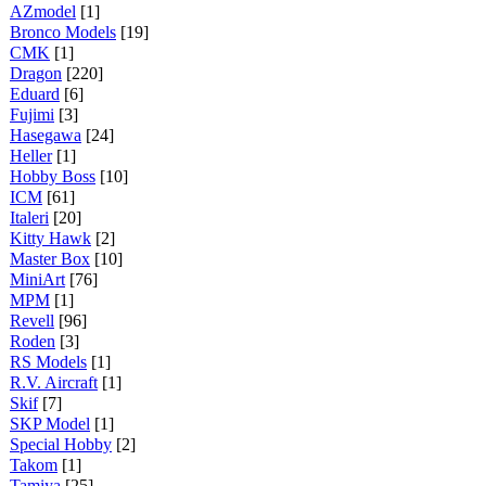
AZmodel
[1]
Bronco Models
[19]
CMK
[1]
Dragon
[220]
Eduard
[6]
Fujimi
[3]
Hasegawa
[24]
Heller
[1]
Hobby Boss
[10]
ICM
[61]
Italeri
[20]
Kitty Hawk
[2]
Master Box
[10]
MiniArt
[76]
MPM
[1]
Revell
[96]
Roden
[3]
RS Models
[1]
R.V. Aircraft
[1]
Skif
[7]
SKP Model
[1]
Special Hobby
[2]
Takom
[1]
Tamiya
[25]