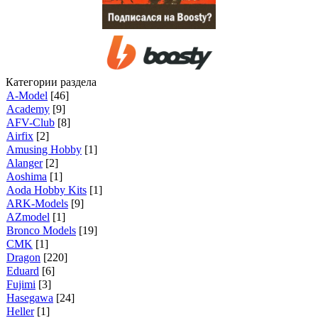
Категории раздела
A-Model
[46]
Academy
[9]
AFV-Club
[8]
Airfix
[2]
Amusing Hobby
[1]
Alanger
[2]
Aoshima
[1]
Aoda Hobby Kits
[1]
ARK-Models
[9]
AZmodel
[1]
Bronco Models
[19]
CMK
[1]
Dragon
[220]
Eduard
[6]
Fujimi
[3]
Hasegawa
[24]
Heller
[1]