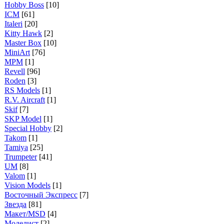
Hobby Boss
[10]
ICM
[61]
Italeri
[20]
Kitty Hawk
[2]
Master Box
[10]
MiniArt
[76]
MPM
[1]
Revell
[96]
Roden
[3]
RS Models
[1]
R.V. Aircraft
[1]
Skif
[7]
SKP Model
[1]
Special Hobby
[2]
Takom
[1]
Tamiya
[25]
Trumpeter
[41]
UM
[8]
Valom
[1]
Vision Models
[1]
Восточный Экспресс
[7]
Звезда
[81]
Макет/MSD
[4]
Моделист
[2]