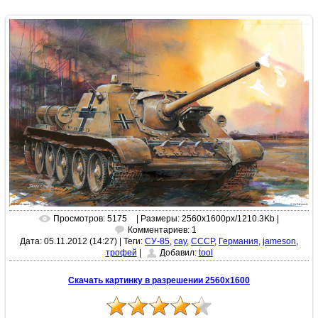
Просмотров: 5175
| Размеры: 2560x1600px/1210.3Kb |
Комментариев: 1
Дата: 05.11.2012 (14:27)
|
Теги:
СУ-85
,
сау
,
СССР
,
Германия
,
jameson
,
трофей
|
Добавил:
tool
Скачать картинку в разрешении 2560x1600