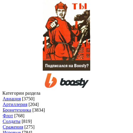
Категории раздела
Авиация
[3750]
Артиллерия
[204]
Бронетехника
[3834]
Флот
[768]
Солдаты
[819]
Сражения
[275]
Игровые
[784]