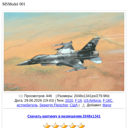
MSModel 001
Просмотров: 446
| Размеры: 2048x1341px/279.9Kb
Дата: 29.06.2026 (19:43)
|
Теги:
2020
,
F-16
,
US Airforce
,
F-16C
,
истребитель
,
Seweryn Fleischer
,
США
|
Добавил:
Major
Скачать картинку в разрешении 2048x1341