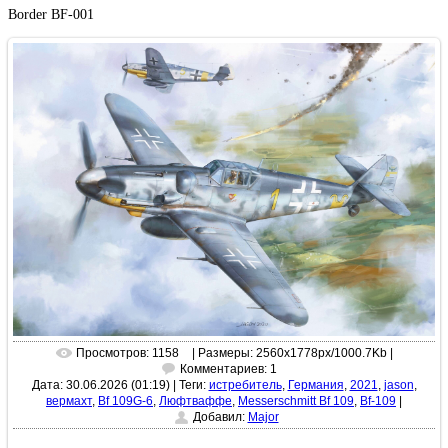
Border BF-001
Просмотров: 1158
| Размеры: 2560x1778px/1000.7Kb |
Комментариев: 1
Дата: 30.06.2026 (01:19)
|
Теги:
истребитель
,
Германия
,
2021
,
jason
,
вермахт
,
Bf 109G-6
,
Люфтваффе
,
Messerschmitt Bf 109
,
Bf-109
|
Добавил:
Major