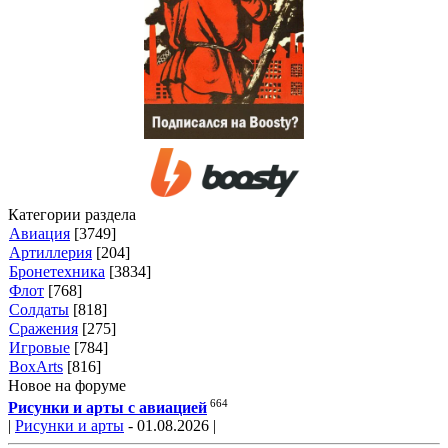
Категории раздела
Авиация
[3749]
Артиллерия
[204]
Бронетехника
[3834]
Флот
[768]
Солдаты
[818]
Сражения
[275]
Игровые
[784]
BoxArts
[816]
Новое на форуме
664
Рисунки и арты с авиацией
|
Рисунки и арты
- 01.08.2026 |