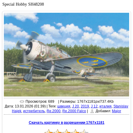
Special Hobby SH48208
Просмотров: 689
| Размеры: 1767x1181px/737.4Kb
Дата: 13.01.2026 (01:39)
|
Теги:
швеция
,
J 20
,
2019
,
J 12
,
италия
,
Stanislav
Hajek
,
истребитель
,
Re.2000
,
Re.2000 Falco
|
Добавил:
Major
Скачать картинку в разрешении 1767x1181