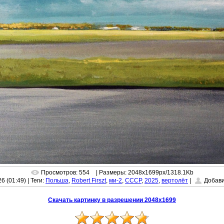
Просмотров: 554
| Размеры: 2048x1699px/1318.1Kb
26 (01:49)
|
Теги:
Польша
,
Robert Firszt
,
ми-2
,
СССР
,
2025
,
вертолёт
|
Добав
Скачать картинку в разрешении 2048x1699