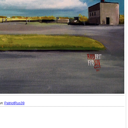
ил:
PatriotRus39