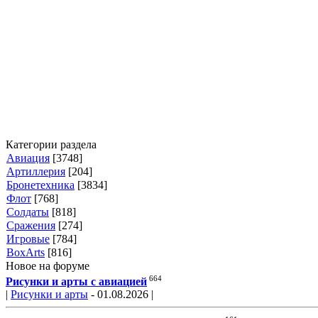
Категории раздела
Авиация
[3748]
Артиллерия
[204]
Бронетехника
[3834]
Флот
[768]
Солдаты
[818]
Сражения
[274]
Игровые
[784]
BoxArts
[816]
Новое на форуме
664
Рисунки и арты с авиацией
|
Рисунки и арты
- 01.08.2026 |