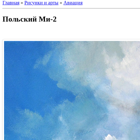
Главная
»
Рисунки и арты
»
Авиация
Польский Ми-2