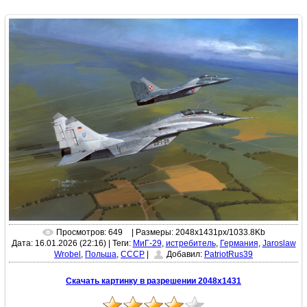
Просмотров: 649
| Размеры: 2048x1431px/1033.8Kb
Дата: 16.01.2026 (22:16)
|
Теги:
МиГ-29
,
истребитель
,
Германия
,
Jaroslaw
Wrobel
,
Польша
,
СССР
|
Добавил:
PatriotRus39
Скачать картинку в разрешении 2048x1431