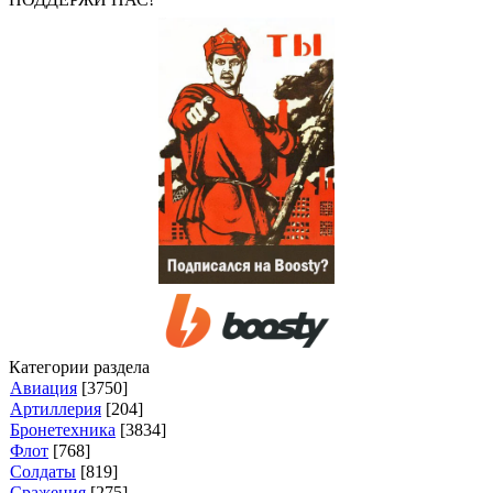
Категории раздела
Авиация
[3750]
Артиллерия
[204]
Бронетехника
[3834]
Флот
[768]
Солдаты
[819]
Сражения
[275]