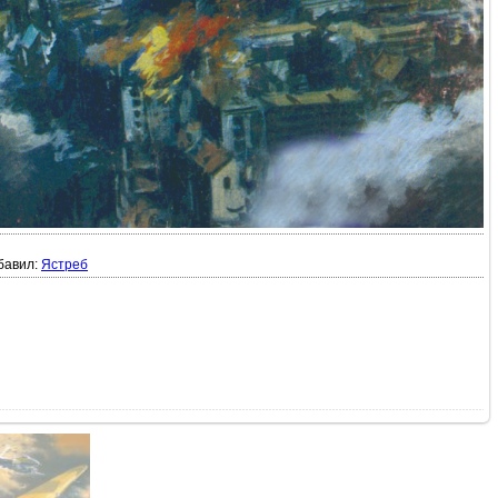
бавил:
Ястреб