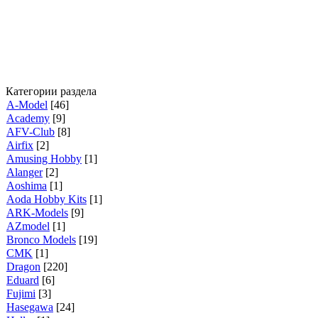
Категории раздела
A-Model
[46]
Academy
[9]
AFV-Club
[8]
Airfix
[2]
Amusing Hobby
[1]
Alanger
[2]
Aoshima
[1]
Aoda Hobby Kits
[1]
ARK-Models
[9]
AZmodel
[1]
Bronco Models
[19]
CMK
[1]
Dragon
[220]
Eduard
[6]
Fujimi
[3]
Hasegawa
[24]