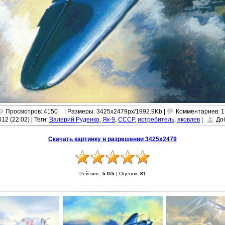
Просмотров: 4150
| Размеры: 3425x2479px/1992.9Kb |
Комментариев: 1
012 (22:02)
|
Теги:
Валерий Руденко
,
Як-9
,
СССР
,
истребитель
,
яковлев
|
До
Скачать картинку в разрешении 3425x2479
Рейтинг:
5.0
/
5
|
Оценок:
81