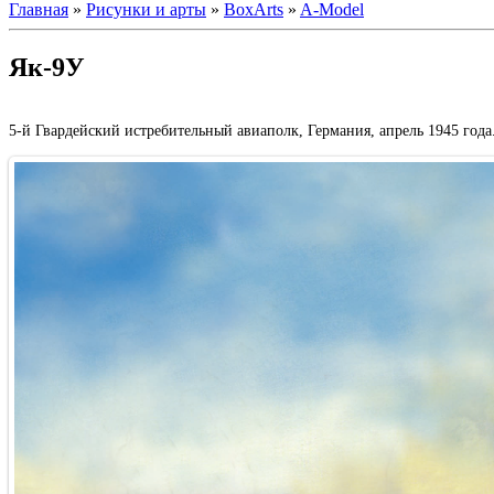
Главная
»
Рисунки и арты
»
BoxArts
»
A-Model
Як-9У
5-й Гвардейский истребительный авиаполк, Германия, апрель 1945 года.